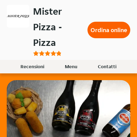
Passa
Mister
al
contenuto
Pizza -
principale
Ordina online
Pizza
Recensioni
Menu
Contatti